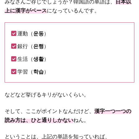
みなさんご存じでしょうか？韓国語の単語は、
日本以
上に漢字がベース
になっているんです。
運動（
운동
）
銀行（
은행
）
生活（
생활
）
学習（
학
습
）
などなど挙げるキリがないくらい。
そして、ここがポイントなんだけど、
漢字一つ一つの
読み方は、ひと通りしかない
ねん。
ということは、上記の単語を知っていれば、