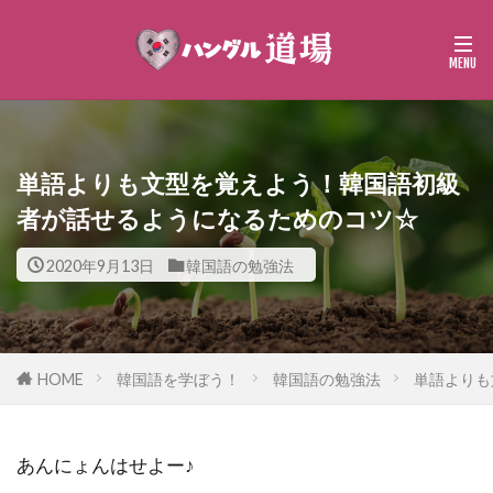
単語よりも文型を覚えよう！韓国語初級
者が話せるようになるためのコツ☆
2020年9月13日
韓国語の勉強法
HOME
韓国語を学ぼう！
韓国語の勉強法
単語よりも
あんにょんはせよー♪