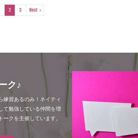
1
2
3
Next
ーク♪
ら練習あるのみ！ネイティ
して勉強している仲間を増
トークを主催しています。