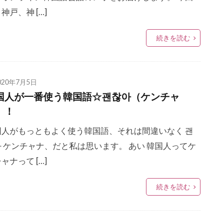
神戸、神 […]
続きを読む
020年7月5日
国人が一番使う韓国語☆괜찮아（ケンチャ
）！
国人がもっともよく使う韓国語、それは間違いなく 괜
 ケンチャナ、だと私は思います。 あい 韓国人ってケ
ャナって […]
続きを読む