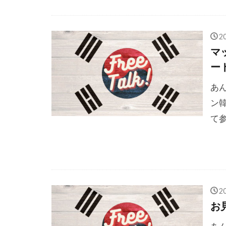
2
マ
ー
あん
ン
て参
2
お