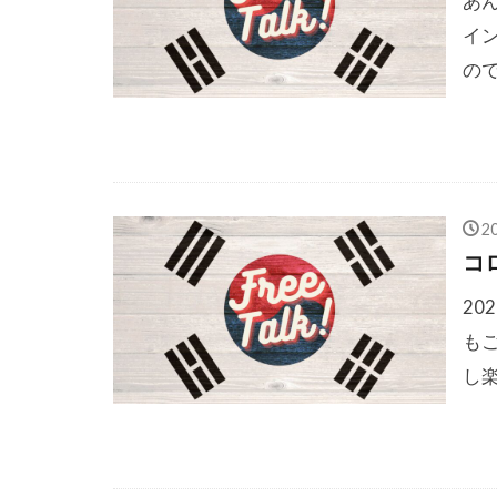
あん
イ
ので
2
コ
20
も
し楽