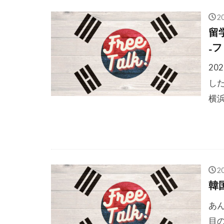
2
留
₋
20
し
横浜
2
韓
あ
目