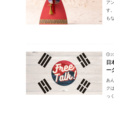
ア
す
もな
2
日
ー
あ
ク
っく