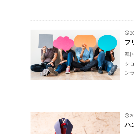
2
フ
韓
シ
ンラ
2
ハ