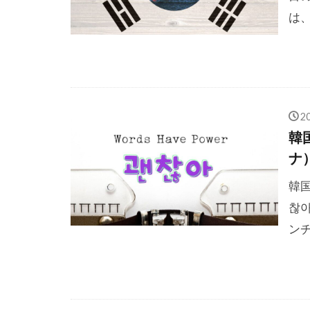
は、
2
韓
ナ
韓
찮아
ンチ