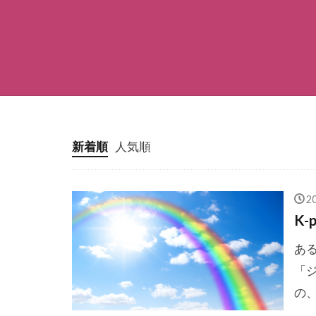
新着順
人気順
2
K-
あ
「ジ
の、