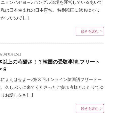
ンニョンハセヨ～♪ ハングル道場を運営しているあいで
。私は日本生まれの日本育ち。 特別韓国に縁もゆかり
かったので […]
続きを読む
020年8月16日
本以上の苛酷さ！？韓国の受験事情₋フリート
ク８
んにょんはせよー♪第８回オンライン韓国語フリートー
は、久しぶりに来てくださったご参加者様とふたりでゆ
りお話しをさ […]
続きを読む